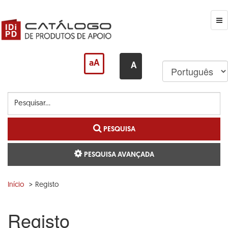
Ir
para
o
Me
conteúdo
principal
aA
A
Pesquise...
PESQUISA
PESQUISA AVANÇADA
Início
Registo
Registo