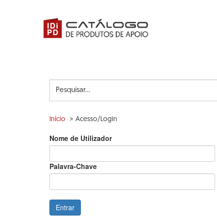
Ir
para
o
conteúdo
principal
Pesquise...
Início
Acesso/Login
Nome de Utilizador
Palavra-Chave
Entrar