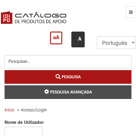
Ir
para
o
Me
conteúdo
principal
aA
A
Pesquise...
PESQUISA
PESQUISA AVANÇADA
Início
Acesso/Login
Nome de Utilizador