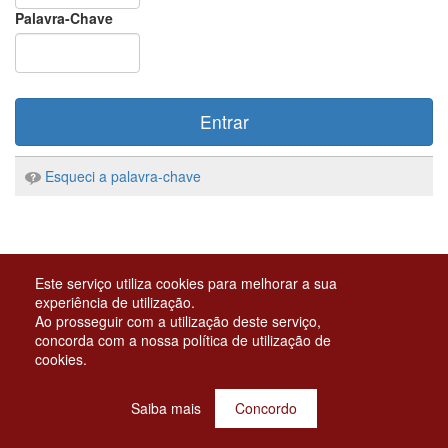
Palavra-Chave
Entrar
Esqueci a palavra-chave
Este serviço utiliza cookies para melhorar a sua
experiência de utilização.
Ao prosseguir com a utilização deste serviço,
|
|
|
ACESSIBILIDADE
AVISOS LEGAIS
POLÍTICA DE PRIVACIDADE
POLÍTICA DE
concorda com a nossa política de utilização de
cookies.
COOKIES
Saiba mais
Concordo
© Instituto de Informática, IP. Todos os direitos reservados.